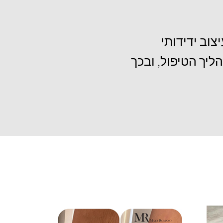
צוב ידידותי
יך הטיפול, ובכך