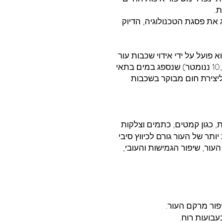
ת.
בא, המייצג את פסגת הטכנולוגיה, הדיוק
יזר אבלטיבי (ablative), כלומר, הוא פועל על ידי אידוי שכבות עור
עליונות פגומות. הוא פולט אנרגיה באורך גל ספציפי (10,600 ננומטר) שנספג במים בתאי
וליצירת חום מבוקר בשכבות
ת יותר של העור גורם לכיווץ סיבי
וק העור, שיפור הגמישות והעובי,
פור מרקם העור.
בועות רוח.