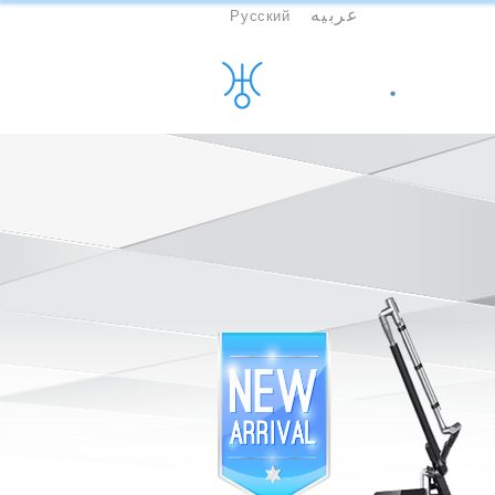
عربيه
Русский
More