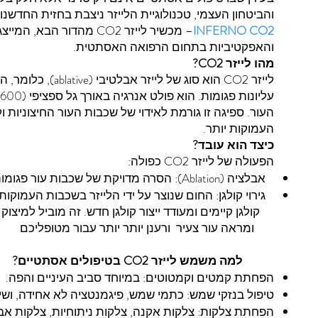
והביטחון העצמי, טכנולוגיית הלייזר ניצבת בחזית החדשנו
INFERNO CO2
– מכשיר לייזר CO2 מהדור ה
והאפקטיביות בתחום הרפואה האסתטית.
מהו לייזר CO2?
לייזר CO2 הוא סוג של לי
העור. ספיגה זו גורמת לאידוי של שכבות העור החיצוניות 
העמוקות יותר.
כיצד הוא עובד?
הפעולה של לייזר CO2 כפולה:
אבלציה (Ablation): הסרה מדויקת של שכבות עור פגומות, כגון קמטים, כתמים וצלקות
גירוי קולגן: החום שנוצר על ידי הלייזר בשכבות העמוקו
קולגן קיימים ומעודד ייצור קולגן חדש. זה מוביל למיצ
ומראה עור צעיר ורענן יותר יותר עבור מטופליכם
למה משמש לייזר CO2 בטיפולים אסתטיים?
הפחתת קמטים וקמטוטים: במיוחד סביב העיניים והפה.
טיפול בנזקי שמש: כתמי שמש, פיגמנטציה לא אחידה, ושי
הפחתת צלקות: צלקות אקנה, צלקות ניתוחיות, צלקות אבע