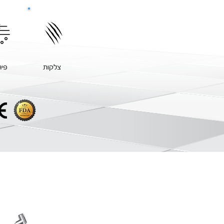
צלקות
פיג