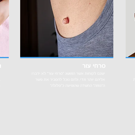
סרחי עור
ת
ישנם לקוחות אשר המושג "סרחי עור" לא ידברו
ל
אליהם יותר מדי, ולהם נוכל להסביר את פשר
ב
ה"גומה" החשדה שהופיעה כ"פלולה"
מ