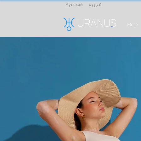
عربيه
Русский
More