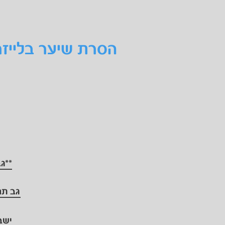
הסרת שיער בלייזר
**גב
גב תח
ישב