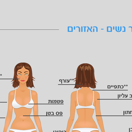
 נשים - האזורים
*
**עורף
**כתפיים
 עליון
פטמות
תון
פס בטן
ן