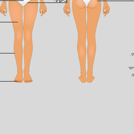
ביקיני
.
יזר
ה