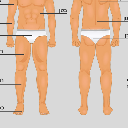
י
בטן
ן
ן
רג
רג
כפ