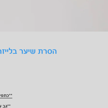
הסרת שיער בלייזר 
**כתפי
**גב על