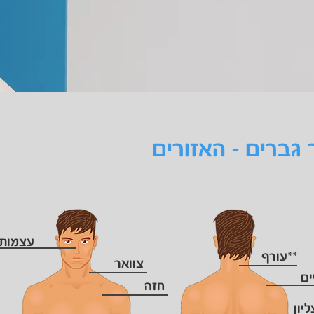
גברים - האזורים
עצמות 
**עורף
צוואר
ים
חזה
יון