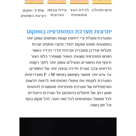
סיום התהליך
לכידת העור
יצירת עצמת
שחרור ואקום
אוטומטית
הערוצים
ויציאת המחטים
יתרונות מערכת המזותרפיה בוואקום
המערכת
פועלת ע"י דחיפת קצוות המחטים עמוק יותר
באמצעות פטנט וואקום ייחודי, מיקרו מחטים יוצרות
תעלות שדרכן מועברת אנרגית תדרי הרדיו. כאשר
המחט מזותרפיה מוצאת, האוויר משוחרר כלפי העור
ודוחף את החומרים הפעילים עמוק יותר לתוך רקמת
הדרמיס ובכך נוצרת חדירה גבוהה יותר של החומרים,
עד 67% יותר מאשר בשימוש במחטי M ו- F סטנדרטיות.
המערכת
לוקחת את טיפולי המזותרפיה לרמות חדשות.
הוורסטיליות של מערכת מזותרפיה מאפשרת להתאים
מגוון רחב של טיפולים בהתבסס על הצרכים הייעודיים
לכל מטופל, המתאימים לכל סוגי העור, לכל מקום בגוף
וכל זמן בשנה.