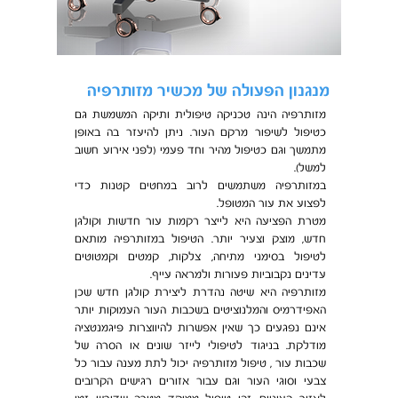
מנגנון הפעולה של מכשיר מזותרפיה
מזותרפיה הינה טכניקה טיפולית ותיקה המשמשת גם
כטיפול לשיפור מרקם העור. ניתן להיעזר בה באופן
מתמשך וגם כטיפול מהיר וחד פעמי (לפני אירוע חשוב
למשל).
במזותרפיה משתמשים לרוב במחטים קטנות כדי
לפצוע את עור המטופל.
מטרת הפציעה היא לייצר רקמות עור חדשות וקולגן
חדש, מוצק וצעיר יותר. הטיפול במזותרפיה מותאם
לטיפול בסימני מתיחה, צלקות, קמטים וקמטוטים
עדינים נקבוביות פעורות ולמראה עייף.
מזותרפיה היא שיטה נהדרת ליצירת קולגן חדש שכן
האפידרמיס והמלנוציטים בשכבות העור העמוקות יותר
אינם נפגעים כך שאין אפשרות להיווצרות פיגמנטציה
מודלקת. בניגוד לטיפולי לייזר שונים או הסרה של
שכבות עור , טיפול מזותרפיה יכול לתת מענה עבור כל
צבעי וסוגי העור וגם עבור אזורים רגישים הקרובים