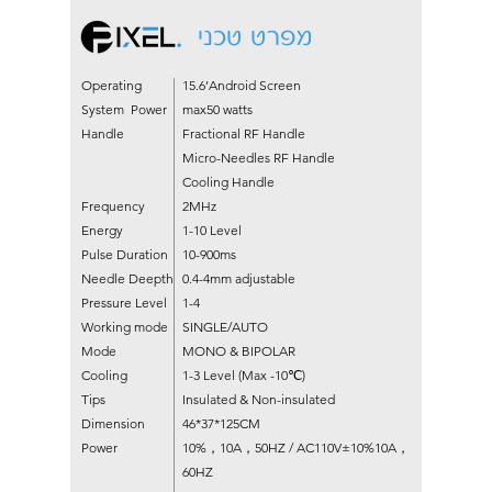
מפרט טכני
Operating
15.6’Android Screen
System Power
max50 watts
Handle
Fractional RF Handle
Micro-Needles RF Handle
Cooling Handle
Frequency
2MHz
Energy
1-10 Level
Pulse Duration
10-900ms
Needle Deepth
0.4-4mm adjustable
Pressure Level
1-4
Working mode
SINGLE/AUTO
Mode
MONO & BIPOLAR
Cooling
1-3 Level (Max -10℃)
Tips
Insulated & Non-insulated
Dimension
46*37*125CM
Power
10%，10A，50HZ / AC110V±10%10A，
60HZ