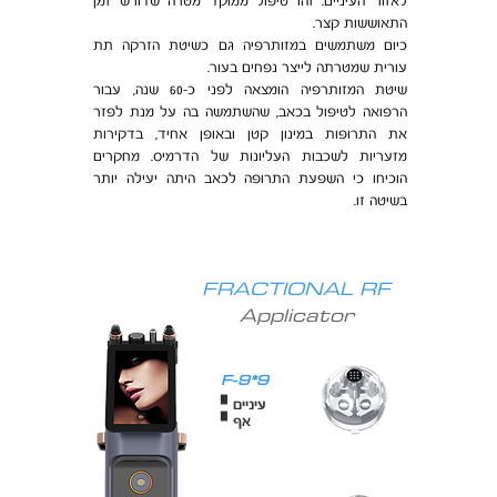
לאזור העיניים. זהו טיפול ממוקד מטרה שדורש זמן
התאוששות קצר.
כיום משתמשים במזותרפיה גם כשיטת הזרקה תת
עורית שמטרתה לייצר נפחים בעור.
שיטת המזותרפיה הומצאה לפני כ-60 שנה, עבור
הרפואה לטיפול בכאב, שהשתמשה בה על מנת לפזר
את התרופות במינון קטן ובאופן אחיד, בדקירות
מזעריות לשכבות העליונות של הדרמיס. מחקרים
הוכיחו כי השפעת התרופה לכאב היתה יעילה יותר
בשיטה זו.
FRACTIONAL RF
Applicator
F-9*9
▘עיניים
▘אף