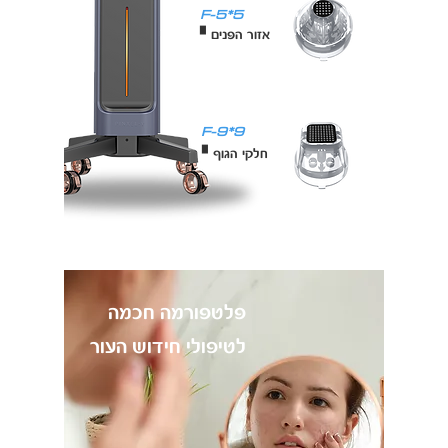
F-5*5
▘אזור הפנים
F-9*9
▘חלקי הגוף
פלטפורמה חכמה
לטיפולי חידוש העור