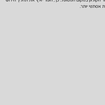
 הקולגן במקום המטופל. כך, העור יאיץ את תהליך חידוש
ות אסתטי יותר.