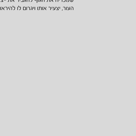
שמכריח את הגוף להגביר את ייצור
העור, יצעיר אותו ויגרום לו להירא