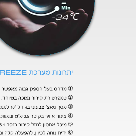
-34℃
REEZE
יתרונות מערכת
①
מדחס בעל הספק גבוה מאפשר ש
②
טמפרטורת קירור נמוכה במיוחד, -34
③
מסך טאצ' צבעוני בגודל "10
ל
ממש
④
צינור אוויר בקוטר 2.5 מ"מ ובמשקל 200 גרם - גמיש וקל יותר.
⑤
מיכל אחסון לנוזל קירור בנפח 5.1 ליטר המתאים גם לקירור בטמפרטורות נמוכות במיוחד.
⑥
ידית נוחה לכיוו
ן, להפעלה קלה
ונו