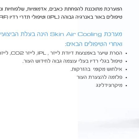
המערכת מתוכננת להפחתת
כאבים, אדמומיות, שלפוחיות ונז
RF).
(IPL)
טיפולים באור באנרגיה גבוהה
וטיפולי תדרי רדיו (
Skin Air Cooling
מערכת
הינה בעלת הביצועים
ואחרי הטיפולים הבאים:
CO2
IPL
הסרת שיער באמצעות דיודת לייזר ,
, לייזר
, לייזר
טיפול בגלי רדיו בעלי עוצמה גבוה לחידוש העור.
אילחוש מקומי בהזרקות.
פלזמה להצערת העור
מיקרונידלינג