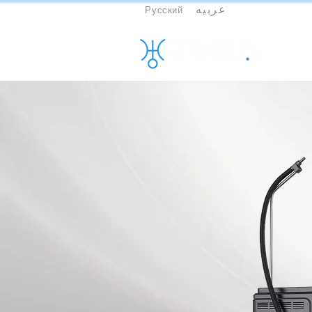
عربيه
Русский
More